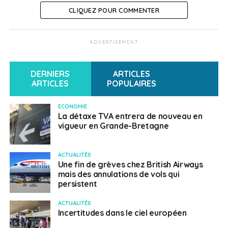
CLIQUEZ POUR COMMENTER
Voir le point complet sur Français à l’étranger :
Les
derniers conseils aux voyageurs du Quai d’Orsay
ADVERTISEMENT
SUJETS ASSOCIÉS:
CORONAVIRUS
COVID-19
ROYAUME-UNI
UNE
VIGILANCE
VOYAGES
DERNIERS
ARTICLES
ARTICLES
POPULAIRES
Français au Royaume-Uni
ECONOMIE
La détaxe TVA entrera de nouveau en
vigueur en Grande-Bretagne
ACTUALITÉS
Une fin de grèves chez British Airways
mais des annulations de vols qui
persistent
ACTUALITÉS
Incertitudes dans le ciel européen