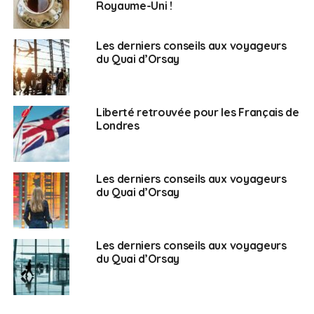
Royaume-Uni !
ainsi que sur le lieu dans lequel la période de
quarantaine sera effectuée « passenger locator form »
Les derniers conseils aux voyageurs
à compléter
en ligne
.
du Quai d’Orsay
Le Royaume-Uni a réparti les pays étrangers sur 3
listes, qui seront régulièrement actualisées : rouge
(circulation active du virus), ambre (intermédiaire) et
Liberté retrouvée pour les Français de
Londres
verte (faible). La France est actuellement placée sur la
liste ambre.
Plus d’informations sur les conditions d’entrée et de
Les derniers conseils aux voyageurs
du Quai d’Orsay
sortie du Royaume-Uni et les mesures sanitaires en
vigueur sur le territoire
Contact utile :
Les derniers conseils aux voyageurs
du Quai d’Orsay
Ambassade de France au Royaume-Uni