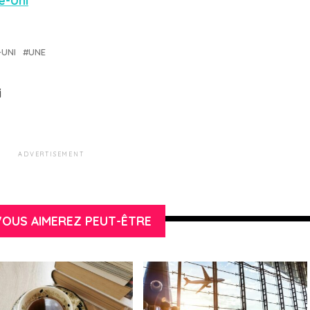
e-Uni
-UNI
UNE
i
ADVERTISEMENT
OUS AIMEREZ PEUT-ÊTRE