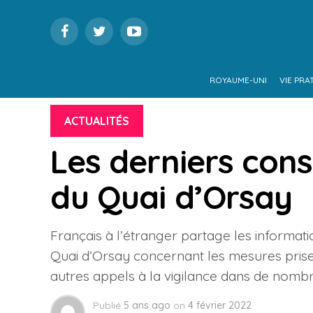
ROYAUME-UNI
VIE PRA
ACTUALITÉS
Les derniers cons
du Quai d’Orsay
Français à l’étranger partage les informatio
Quai d’Orsay concernant les mesures prises 
autres appels à la vigilance dans de nomb
Publié
5 ans ago
on
4 février 2022