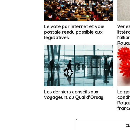
Le vote par internet et voie
Venez
postale rendu possible aux
litté
législatives
l’alli
Royau
Les derniers conseils aux
Le go
voyageurs du Quai d’Orsay
condi
Royau
franç
C