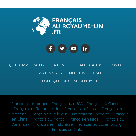
QUI SOMMES NOUS
LA REVUE
L’APPLICATION
CONTACT
PARTENAIRES
MENTIONS LÉGALES
POLITIQUE DE CONFIDENTIALITÉ
Français à l'étranger
-
Français aux USA
-
Français au Canada
-
Français au Royaume-Uni
-
Français en Suisse
-
Français en
Allemagne
-
Français en Belgique
-
Français en Espagne
-
Français
en Chine
-
Français au Maroc
-
Français en Israël
-
Français au
Danemark
-
Français en Indonésie
-
Français au Luxembourg
-
Français au Qatar