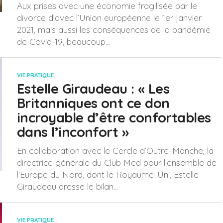
Aux prises avec une économie fragilisée par le
divorce d’avec l’Union européenne le 1er janvier
2021, mais aussi les conséquences de la pandémie
de Covid-19, beaucoup...
VIE PRATIQUE
Estelle Giraudeau : « Les
Britanniques ont ce don
incroyable d’être confortables
dans l’inconfort »
En collaboration avec le Cercle d’Outre-Manche, la
directrice générale du Club Med pour l’ensemble de
l’Europe du Nord, dont le Royaume-Uni, Estelle
Giraudeau dresse le bilan...
VIE PRATIQUE