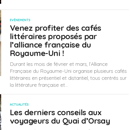
EVÈNEMENTS
Venez profiter des cafés
littéraires proposés par
l’alliance française du
Royaume-Uni !
Durant les mois de février et mars, l’Alliance
Française du Royaume-Uni organise plusieurs cafés
littéraires en présentiel et distantiel, tous centrés sur
la littérature française et...
ACTUALITÉS
Les derniers conseils aux
voyageurs du Quai d’Orsay