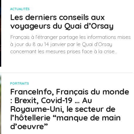
ACTUALITÉS
Les derniers conseils aux
voyageurs du Quai d’Orsay
Français à l’étranger partage les informations mises
à jour du 8 au 14 janvier par le Quai d’Orsay
concernant les mesures prises face à la crise...
PORTRAITS
FranceInfo, Français du monde
: Brexit, Covid-19 … Au
Royaume-Uni, le secteur de
l’hôtellerie “manque de main
d’oeuvre”