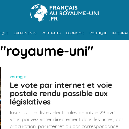
TIQUE
EVÈNEMENTS
PORTRAITS
ECONOMIE
POLITIQUE
INTERNAT
 "royaume-uni"
POLITIQUE
Le vote par internet et voie
postale rendu possible aux
législatives
Inscrit sur les listes électorales depuis le 29 avril,
vous pouvez voter directement dans les urnes, par
procuration, par internet ou par correspondance.