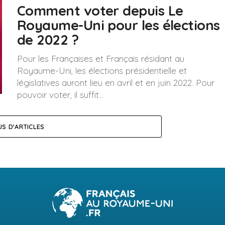
Comment voter depuis Le
Royaume-Uni pour les élections
de 2022 ?
Pour les Françaises et Français résidant au
Royaume-Uni, les élections présidentielle et
législatives auront lieu en avril et en juin 2022. Pour
pouvoir voter, il suffit...
US D'ARTICLES