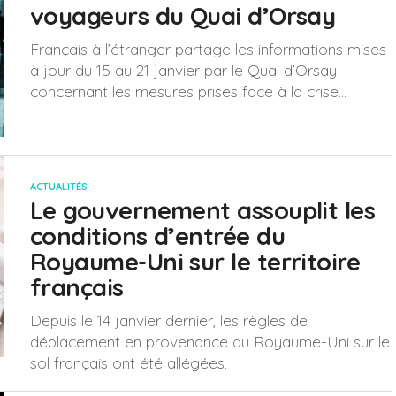
voyageurs du Quai d’Orsay
Français à l’étranger partage les informations mises
à jour du 15 au 21 janvier par le Quai d’Orsay
concernant les mesures prises face à la crise...
ACTUALITÉS
Le gouvernement assouplit les
conditions d’entrée du
Royaume-Uni sur le territoire
français
Depuis le 14 janvier dernier, les règles de
déplacement en provenance du Royaume-Uni sur le
sol français ont été allégées.