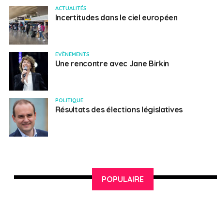
frais de scolarité comme tous les autres étudiants
ACTUALITÉS
internationaux. Un bon niveau d’anglais est
Incertitudes dans le ciel européen
généralement exigé.
EVÈNEMENTS
SUJETS ASSOCIÉS:
BREXIT
UNE
Une rencontre avec Jane Birkin
Français au Royaume-Uni
POLITIQUE
Résultats des élections législatives
POPULAIRE