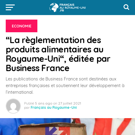
ECONOMIE
“La règlementation des
produits alimentaires au
Royaume-Uni“, éditée par
Business France
Les publications de Business France sont destinées aux
entreprises françaises et soutiennent leur développement à
l’international.
Publié
5 ans ago
on
27 juillet 2021
par
Français au Royaume-Uni