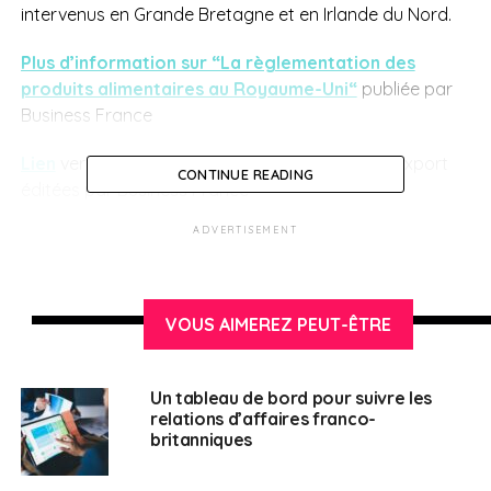
intervenus en Grande Bretagne et en Irlande du Nord.
Plus d’information sur “La règlementation des
produits alimentaires au Royaume-Uni“
publiée par
Business France
Lien
vers toutes les synthèses réglementaires Export
CONTINUE READING
éditées par Business France
ADVERTISEMENT
Business France
est chargée du développement
international des entreprises françaises, des
investissements internationaux en France et de la
promotion économique de la France.
VOUS AIMEREZ PEUT-ÊTRE
Un tableau de bord pour suivre les
SUJETS ASSOCIÉS:
BREXIT
BUSINESS FRANCE
POST BREXIT
UNE
relations d’affaires franco-
britanniques
Français au Royaume-Uni