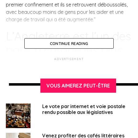
premier confinement et ils se retrouvent déboussolés,
avec beaucoup moins de gens pour les aider et une
charge de travail qui a été augmentée.”
L’Angleterre est l’un des
CONTINUE READING
pays d’Europe les plus
endeuillés par le Covid-
ADVERTISEMENT
19
VOUS AIMEREZ PEUT-ÊTRE
Et la tendance s’est aggravée ces dernières semaines.
Le bilan des contaminations publié chaque jour
dépasse désormais les 50 000. C’est aussi que le
Le vote par internet et voie postale
rendu possible aux législatives
système de santé est bien différent de celui de la
France : on ne soigne que les gens vraiment malades.
Le rapport entre les patients et les soignants est
Venez profiter des cafés littéraires
totalement différent :