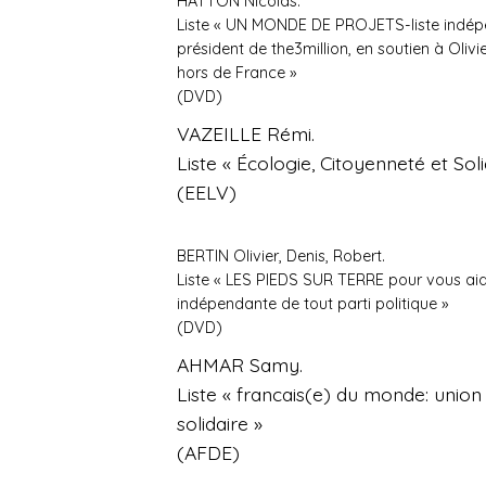
HATTON Nicolas.
Liste « UN MONDE DE PROJETS-liste indé
président de the3million, en soutien à Oliv
hors de France »
(DVD)
VAZEILLE Rémi.
Liste « Écologie, Citoyenneté et Soli
(EELV)
BERTIN Olivier, Denis, Robert.
Liste « LES PIEDS SUR TERRE pour vous aid
indépendante de tout parti politique »
(DVD)
AHMAR Samy.
Liste « francais(e) du monde: union
solidaire »
(AFDE)