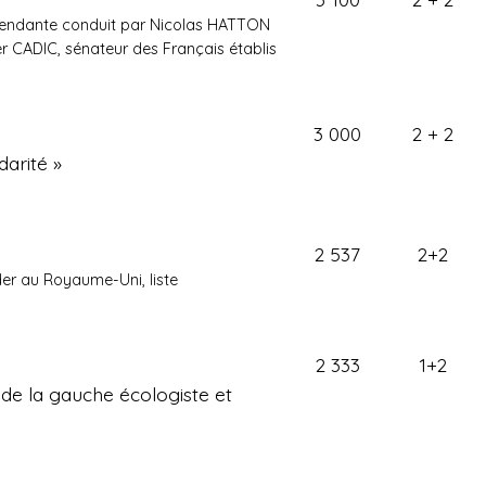
pendante conduit par Nicolas HATTON
ier CADIC, sénateur des Français établis
3 000
2 + 2
darité »
2 537
2+2
er au Royaume-Uni, liste
2 333
1+2
 de la gauche écologiste et