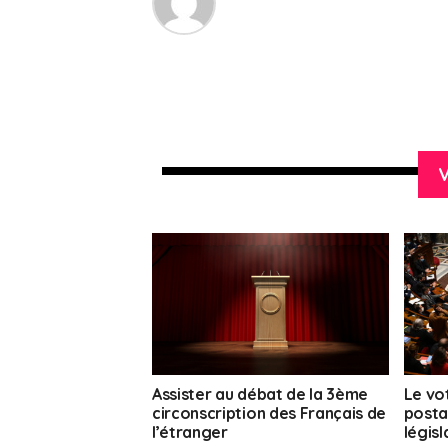
V
Assister au débat de la 3ème
Le vo
circonscription des Français de
posta
l’étranger
législ