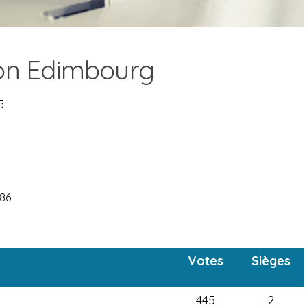
ion Edimbourg
5
086
Votes
Sièges
445
2