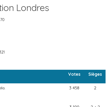
tion Londres
470
321
Votes
Sièges
3 458
2
lla.
3 100
2 + 2