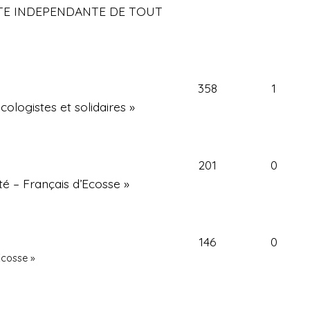
ISTE INDEPENDANTE DE TOUT
358
1
cologistes et solidaires »
201
0
ité – Français d’Ecosse »
146
0
Ecosse »