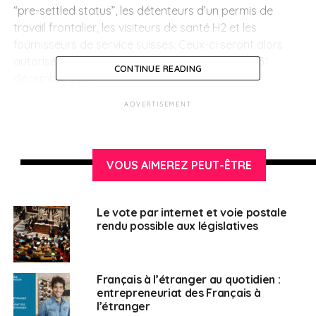
“pre-settled status”, les détenteurs d’un permis de
travail frontalier, les visiteurs de santé H2 et les
fournisseurs de service suisses. Ceux-ci seront alors
autorisés à utiliser ces titres d’identité jusqu’au 31
CONTINUE READING
décembre 2025
ADVERTISEMENT
SUJETS ASSOCIÉS:
BREXIT
FEATURED
ROYAUME-UNI
Français au Royaume-Uni
VOUS AIMEREZ PEUT-ÊTRE
Le vote par internet et voie postale
rendu possible aux législatives
Français à l’étranger au quotidien :
entrepreneuriat des Français à
l’étranger