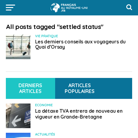
All posts tagged "settled status"
VIE PRATIQUE
Les derniers conseils aux voyageurs du
Quai d’Orsay
DERNIERS
ARTICLES
ARTICLES
POPULAIRES
ECONOMIE
La détaxe TVA entrera de nouveau en
vigueur en Grande-Bretagne
ACTUALITÉS