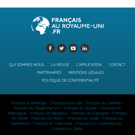
QUI SOMMES NOUS
LA REVUE
L’APPLICATION
CONTACT
PARTENAIRES
MENTIONS LÉGALES
POLITIQUE DE CONFIDENTIALITÉ
Français à l'étranger
-
Français aux USA
-
Français au Canada
-
Français au Royaume-Uni
-
Français en Suisse
-
Français en
Allemagne
-
Français en Belgique
-
Français en Espagne
-
Français
en Chine
-
Français au Maroc
-
Français en Israël
-
Français au
Danemark
-
Français en Indonésie
-
Français au Luxembourg
-
Français au Qatar