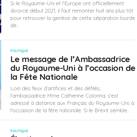
Si le Royaume-Uni et l’Europe ont officiellement
divorcé début 2021, il faut remonter huit ans plus tôt
pour retrouver la genèse de cette séparation lourde
de...
POLITIQUE
Le message de l’Ambassadrice
du Royaume-Uni à l’occasion de
la Fête Nationale
Loin des feux d’artifices et des défilés,
l’ambassadrice Mme Catherine Colonna, s’est
adressé à distance aux Français du Royaume-Uni, à
l'occasion de la fête nationale. Si le Brexit semble...
POLITIQUE