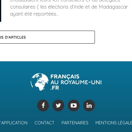
consulaires ( les élections d’Inde et de Madagascar
ayant été reportées...
US D'ARTICLES
L’APPLICATION
CONTACT
PARTENAIRES
MENTIONS LÉGAL