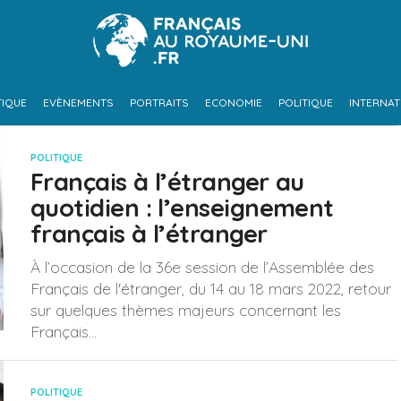
TIQUE
EVÈNEMENTS
PORTRAITS
ECONOMIE
POLITIQUE
INTERNAT
POLITIQUE
Français à l’étranger au
quotidien : l’enseignement
français à l’étranger
À l’occasion de la 36e session de l’Assemblée des
Français de l'étranger, du 14 au 18 mars 2022, retour
sur quelques thèmes majeurs concernant les
Français...
POLITIQUE