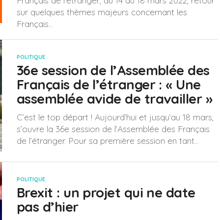
Français de l'étranger, du 14 au 18 mars 2022, retour
sur quelques thèmes majeurs concernant les
Français...
POLITIQUE
36e session de l’Assemblée des
Français de l’étranger : « Une
assemblée avide de travailler »
C’est le top départ ! Aujourd’hui et jusqu’au 18 mars,
s’ouvre la 36e session de l’Assemblée des Français
de l’étranger. Pour sa première session en tant...
POLITIQUE
Brexit : un projet qui ne date
pas d’hier