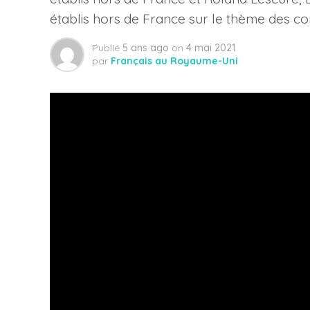
établis hors de France sur le thème des con
Publié
5 ans ago
on
4 mai 2021
par
Français au Royaume-Uni