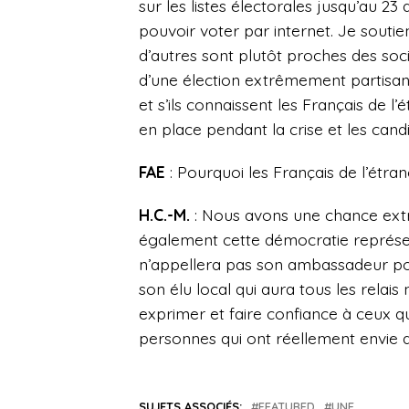
sur les listes électorales jusqu’au 23
pouvoir voter par internet. Je soutien
d’autres sont plutôt proches des socia
d’une élection extrêmement partisane.
et s’ils connaissent les Français de l’
en place pendant la crise et les can
FAE
: Pourquoi les Français de l’étran
H.C.-M.
: Nous avons une chance extr
également cette démocratie représent
n’appellera pas son ambassadeur po
son élu local qui aura tous les relai
exprimer et faire confiance à ceux 
personnes qui ont réellement envie d
SUJETS ASSOCIÉS:
FEATURED
UNE