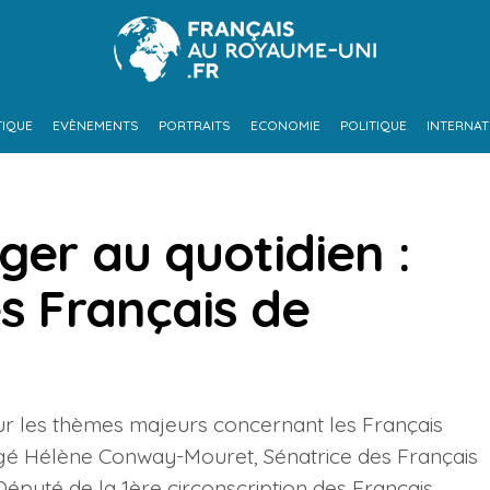
TIQUE
EVÈNEMENTS
PORTRAITS
ECONOMIE
POLITIQUE
INTERNAT
ger au quotidien :
es Français de
sur les thèmes majeurs concernant les Français
ogé Hélène Conway-Mouret, Sénatrice des Français
Député de la 1ère circonscription des Français