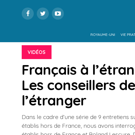
ROYAUME-UNI
VIE PRA
VIDÉOS
Français à l’étran
Les conseillers d
l’étranger
Dans le cadre d’une série de 9 entretiens 
établis hors de France, nous avons interr
établis hors de France et Roland Lescure, 