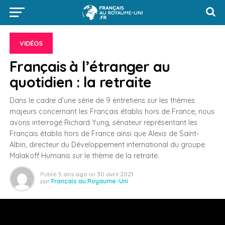
VIDÉOS
Français à l’étranger au
quotidien : la retraite
Dans le cadre d’une série de 9 entretiens sur les thèmes
majeurs concernant les Français établis hors de France, nous
avons interrogé Richard Yung, sénateur représentant les
Français établis hors de France ainsi que Alexis de Saint-
Albin, directeur du Développement international du groupe
Malakoff Humanis sur le thème de la retraite.
Publié
5 ans ago
on
30 avril 2021
par
Français au Royaume-Uni