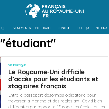
TIQUE
EVÈNEMENTS
PORTRAITS
ECONOMIE
POLITIQUE
INTERNAT
 "étudiant"
VIE PRATIQUE
Le Royaume-Uni difficile
d’accès pour les étudiants et
stagiaires français
Entre le passeport désormais obligatoire pour
traverser la Manche et des règles anti-Covid bien
différentes par rapport à l’Europe, les écoles ou les